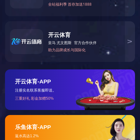
方式：现场
学科代码
专业