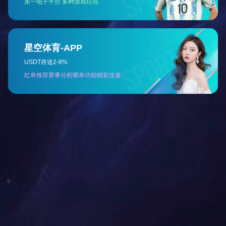
复试总成绩
复试总成绩=
2
.
考生总成
考生总成绩
记分办法为
考生总成绩=
3
.
以下情况属
（1）思想政
（2）专业基
（3）综合素
（4）跨专业
（四）拟录
1
.
本学院根据
单并提交研究生