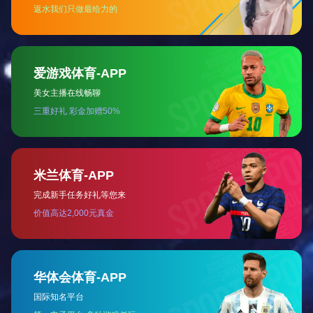
055200
新闻与
（三）复试
1
.
复试总成