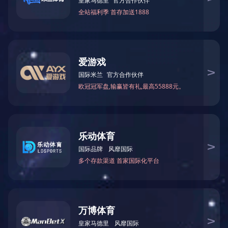
2
.
《2023
3
.
初试准考证
4
.
本人有效身
5
.
应届毕业生
证书电子注册备
报告；
6
.
前置学历学
7
.
外语水平等
8
.
缴纳复试费
（二）复试
leyu乐鱼·
调剂考
地址：山西