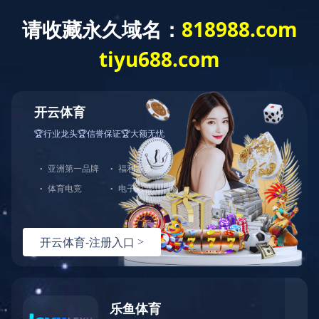
首 页
学院概况
师资队伍
人才培养
新闻动态
新闻公告
新闻动态