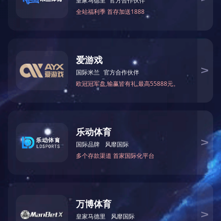
该项目的成
实的一步。