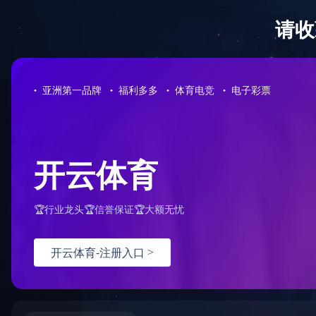
首 页
学院概况
师资队伍
人才培养
本科生
人才培养
本科生