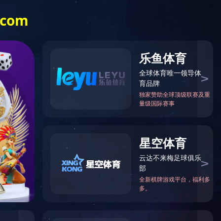
山西大学首页
|
设为首页
|
加入收藏
|
中文版
|
English
校友园地
文件下载
当前位置：
首页
»
人才培养
» 本科生
人才培养方案（修订版)
9 阅读次数：