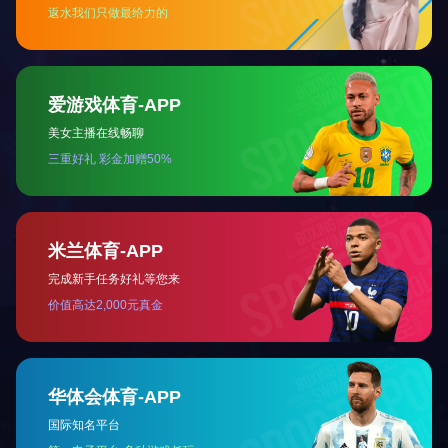
本次考核，
力。新闻学院将
民满意的教育。
leyu乐鱼·官方web站登录入口 联系电话：0351-7011855 地 址：山西省太
原市坞城路92号（邮编 030006） （晋）ICP备05000471号
建议浏览使用：1024*768分辨率、16位以上颜色、Mozilla1.7、IE6.0版本
浏览器
华体会手机平台
|
开云集团官方网站
|
HTH.COM-华体会（中
国）
|
米兰平台（中国）官方网站
|
HTH.COM
|
8XBET平台
|
华