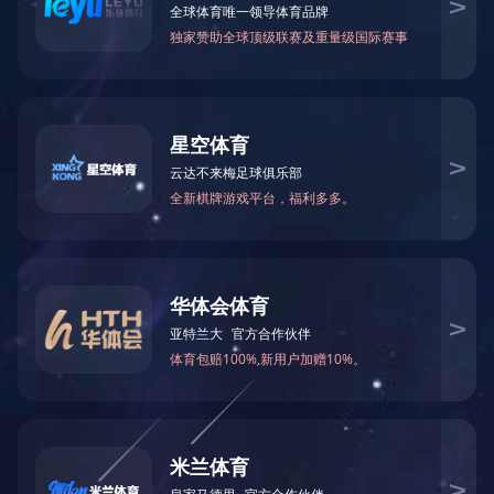
研究生
为检验和提升
职教师教学能力
评委。郭羽佳、
考核第一阶
每名新入职教师
教学能力，同时
中锻炼自身的教