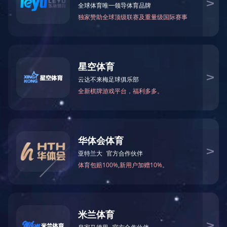
研究生
8月8日下
编辑宋建平、