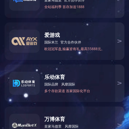
宋建平介
脚点，理清双
故事培养更多