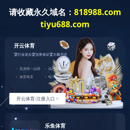
首 页
学院概况
师资队伍
人才培养
科研获奖
学术科研
学术动态