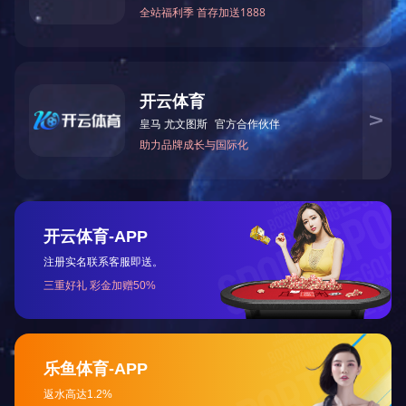
刘欣老师首先讲述
工业体系、研制成
放吸收，向市场化
创新的国家名片。
将由大变强，安
共安全等领域的
了中国核工业“两
新时代的传承和
这一期“党
的艰苦奋斗历程